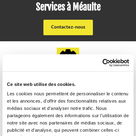
Services à Méaulte
Contactez-nous
Sur cette page, découvrez les travaux
Ce site web utilise des cookies.
réalisés par Bâti pro services à Méaulte.
Les cookies nous permettent de personnaliser le contenu
Rénovation immobilière, réparation et
et les annonces, d'offrir des fonctionnalités relatives aux
débouchage de sanitaires (lavabos ou WC),
médias sociaux et d'analyser notre trafic. Nous
aménagement de salle de bains, dépannage
partageons également des informations sur l'utilisation de
en plomberie et électricité, nos experts sont
notre site avec nos partenaires de médias sociaux, de
à votre entière disposition 7 jours sur
publicité et d'analyse, qui peuvent combiner celles-ci
7. Contactez-nous et nous vous établissons