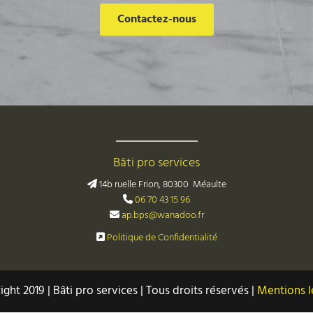
Contactez-nous
Bâti pro services
14b ruelle Frion, 80300 Méaulte

06 70 43 15 96

ap.bps@wanadoo.fr

Politique de Confidentialité

ght 2019 | Bâti pro services | Tous droits réservés |
Mentions l