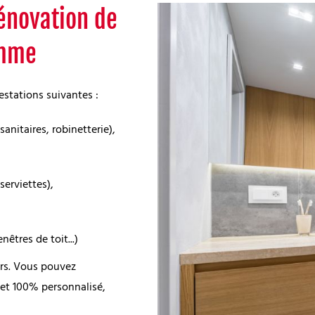
énovation de
omme
estations suivantes :
nitaires, robinetterie),
serviettes),
nêtres de toit...)
ers. Vous pouvez
 et 100% personnalisé,