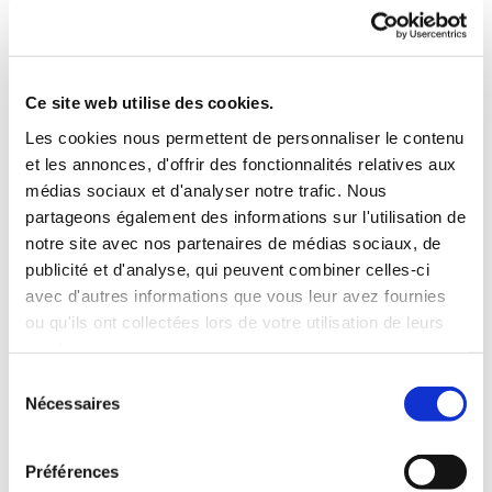
Nous vous proposons toutes sortes de sanitaires : cabines
de douche, douches à l'Italienne, baignoires d'angle,
baignoires balnéo, vasques, lavabos, éviers, WC
Ce site web utilise des cookies.
suspendus... Contactez notre société dont les spécialistes
Les cookies nous permettent de personnaliser le contenu
en sanitaires, sont à votre disposition. Expliquez-nous
et les annonces, d'offrir des fonctionnalités relatives aux
votre besoin d'installation sanitaire, discutons-en, et nous
médias sociaux et d'analyser notre trafic. Nous
vous envoyons un devis gratuit et personnalisé, dans les
partageons également des informations sur l'utilisation de
notre site avec nos partenaires de médias sociaux, de
plus brefs délais ! Faites confiance à Bâti Pro Services.
publicité et d'analyse, qui peuvent combiner celles-ci
avec d'autres informations que vous leur avez fournies
EN SAVOIR PLUS
ou qu'ils ont collectées lors de votre utilisation de leurs
services.
Installation, remplacement et débouchage
Sélection
Nécessaires
du
de sanitaires à Méaulte
consentement
Nous installons, remplaçons et débouchons vos cabines
Préférences